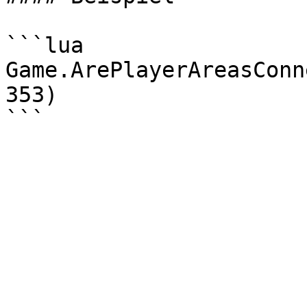
```lua

Game.ArePlayerAreasConn
353)
