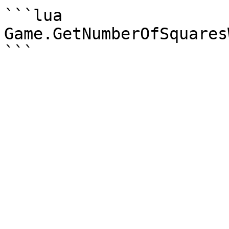
```lua

Game.GetNumberOfSquares