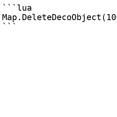
```lua

Map.DeleteDecoObject(10