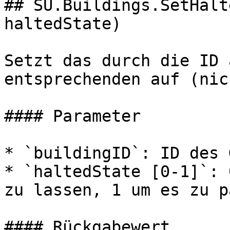
## SU.Buildings.SetHalt
haltedState)

Setzt das durch die ID 
entsprechenden auf (nic
#### Parameter

* `buildingID`: ID des 
* `haltedState [0-1]`: 
zu lassen, 1 um es zu p
#### Rückgabewert
