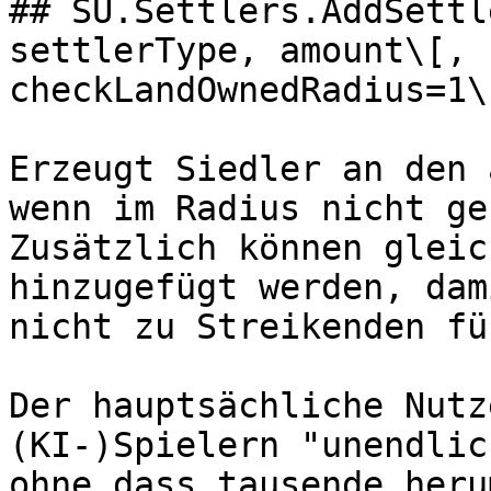
## SU.Settlers.AddSettl
settlerType, amount\[, 
checkLandOwnedRadius=1\
Erzeugt Siedler an den 
wenn im Radius nicht ge
Zusätzlich können gleic
hinzugefügt werden, dam
nicht zu Streikenden fü
Der hauptsächliche Nutz
(KI-)Spielern "unendlic
ohne dass tausende heru