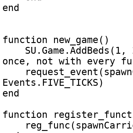
end

function new_game()

    SU.Game.AddBeds(1, 2000)    -- add beds just 
once, not with every fu
    request_event(spawnCarriersPlayer1, 
Events.FIVE_TICKS)

end

function register_funct
    reg_func(spawnCarriersPlayer1)
