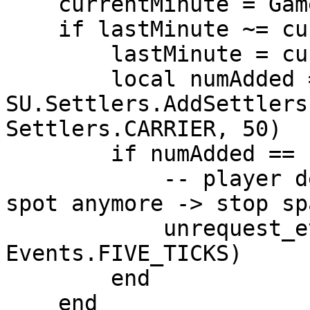
    currentMinute = Game.Time()

    if lastMinute ~= currentMinute then

        lastMinute = currentMinute

        local numAdded = 
SU.Settlers.AddSettlers
Settlers.CARRIER, 50)

        if numAdded == -1 then

            -- player dead or doesn't own this 
spot anymore -> stop sp
            unrequest_event(ticking, 
Events.FIVE_TICKS)

        end

    end
