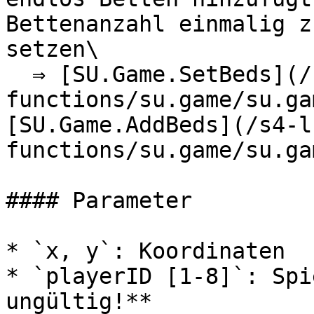
Bettenanzahl einmalig z
setzen\

  ⇒ [SU.Game.SetBeds](/s4-lua-api-de/su-library-
functions/su.game/su.ga
[SU.Game.AddBeds](/s4-l
functions/su.game/su.ga
#### Parameter

* `x, y`: Koordinaten

* `playerID [1-8]`: Spi
ungültig!**
