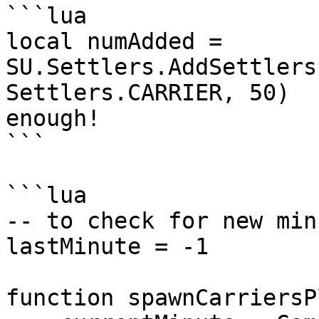
```lua

local numAdded = 
SU.Settlers.AddSettlers
Settlers.CARRIER, 50)	-- ensure radius is big 
enough!

```

```lua

-- to check for new minu
lastMinute = -1

function spawnCarriersP