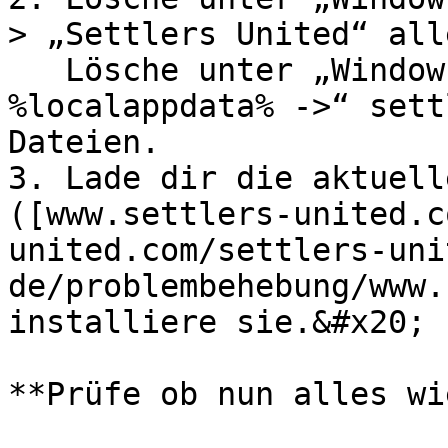
> „Settlers United“ all
   Lösche unter „Windowstaste“+ “R“ -> 
%localappdata% ->“ sett
Dateien.

3. Lade dir die aktuell
([www.settlers-united.c
united.com/settlers-uni
de/problembehebung/www.
installiere sie.&#x20;

**Prüfe ob nun alles wi