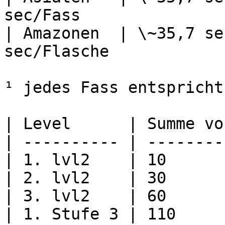
sec/Fass                
| Amazonen  | \~35,7 se
sec/Flasche             
¹ jedes Fass entspricht
| Level      | Summe vo
| ---------- | --------
| 1. lvl2    | 10      
| 2. lvl2    | 30      
| 3. lvl2    | 60      
| 1. Stufe 3 | 110     