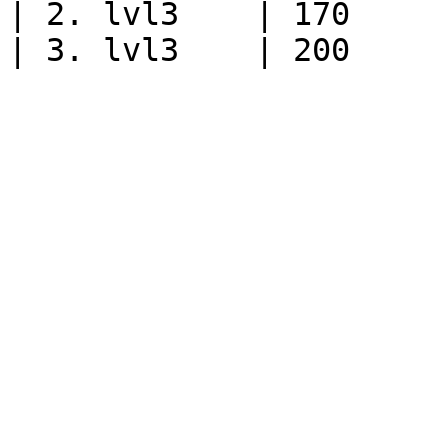
| 2. lvl3    | 170     