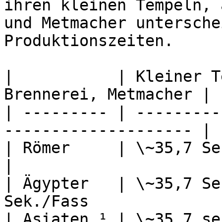
ihren kleinen Tempeln, 
und Metmacher untersche
Produktionszeiten.

|           | Kleiner T
Brennerei, Metmacher |

| --------- | ---------
-------------------- |

| Römer     | \~35,7 Sekunden/Flasche | 
|

| Ägypter   | \~35,7 Se
Sek./Fass               
| Asiaten ¹ | \~35,7 se