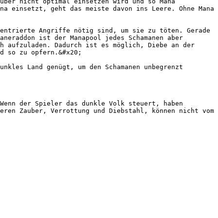
uber nicht optimal einsetzen wird und so Mana 
na einsetzt, geht das meiste davon ins Leere. Ohne Mana 
entrierte Angriffe nötig sind, um sie zu töten. Gerade 
aneraddon ist der Manapool jedes Schamanen aber 
h aufzuladen. Dadurch ist es möglich, Diebe an der 
d so zu opfern.&#x20;

unkles Land genügt, um den Schamanen unbegrenzt 
Wenn der Spieler das dunkle Volk steuert, haben 
eren Zauber, Verrottung und Diebstahl, können nicht vom 