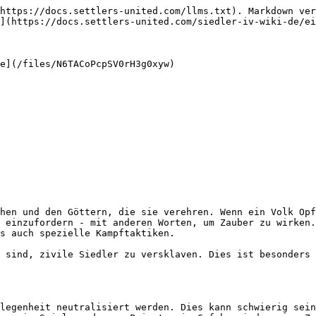
https://docs.settlers-united.com/llms.txt). Markdown ver
](https://docs.settlers-united.com/siedler-iv-wiki-de/ei
e](/files/N6TACoPcpSV0rH3g0xyw)

hen und den Göttern, die sie verehren. Wenn ein Volk Opf
 einzufordern - mit anderen Worten, um Zauber zu wirken.
s auch spezielle Kampftaktiken.

 sind, zivile Siedler zu versklaven. Dies ist besonders 
legenheit neutralisiert werden. Dies kann schwierig sein