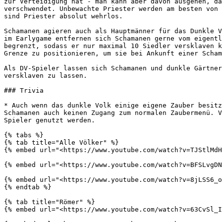
zur Verteidigung hat - man kann aber davon ausgehen, da
verschwendet. Unbewachte Priester werden am besten von 
sind Priester absolut wehrlos.

Schamanen agieren auch als Hauptmänner für das Dunkle V
im Earlygame entfernen sich Schamanen gerne vom eigentl
begrenzt, sodass er nur maximal 10 Siedler versklaven k
Grenze zu positionieren, um sie bei Ankunft einer Scham
Als DV-Spieler lassen sich Schamanen und dunkle Gärtner
versklaven zu lassen.

### Trivia

* Auch wenn das dunkle Volk einige eigene Zauber besitz
Schamanen auch keinen Zugang zum normalen Zaubermenü. V
Spieler genutzt werden.

{% tabs %}

{% tab title="Alle Völker" %}

{% embed url="<https://www.youtube.com/watch?v=TJStlMdH
{% embed url="<https://www.youtube.com/watch?v=BFSLvgDN
{% embed url="<https://www.youtube.com/watch?v=8jLSS6_o
{% endtab %}

{% tab title="Römer" %}

{% embed url="<https://www.youtube.com/watch?v=63CvSl_I