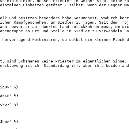
ss ein Spieler, dessen Priester in Gefahr sind, seine Za
einzelnen Einheiten getötet - selbst, wenn der Gegner Ma
olk und besitzen besonders hohe Gesundheit, wodurch konz
ichen Kampfgeschehen, um Siedler zu jagen. Seit dem Troj
ann, bevor er auf dunkles Land zurückkehren muss, um sic
anengruppe an Ort und Stelle in Siedler zu verwandeln un
 hervorragend kombinieren, da selbst ein kleiner Fleck d
t, sind Schamanen keine Priester im eigentlichen Sinne. 
ersklavung ist ihr Standardangriff, aber ihre beiden and
ip8>" %}

Ak4>" %}

cFo>" %}

Jbw>" %}
