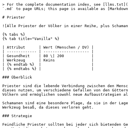
> For the complete documentation index, see [llms.txt](
`.md` to page URLs; this page is available as [Markdown
# Priester

![Alle Priester der Völker in einer Reihe, plus Schaman
{% tabs %}

{% tab title="Vanilla" %}

| Attribut      | Wert (Menschen / DV) |

| ------------- | -------------------- |

| Gesundheit    | 80 \| 200            |

| Werkzeug      | Keins                |

| {% endtab %}  |                      |

| {% endtabs %} |                      |

### Überblick

Priester sind die lebende Verbindung zwischen den Mensc
dieses nutzen, um verschiedene Gefallen von den Göttern
Völkern und ermöglichen sowohl neue Aufbaustrategien al
Schamanen sind eine besondere Plage, da sie in der Lage
Werkzeug besaß, da dieses verloren geht.

### Strategie

Feindliche Priester sollten bei jeder sich bietenden Ge