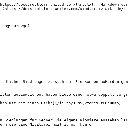
https://docs.settlers-united.com/llms.txt). Markdown ver
](https://docs.settlers-united.com/siedler-iv-wiki-de/ei
labg9eOZDvq8)

indlichen Siedlungen zu stehlen. Sie können außerdem gen
illen auszuweichen, haben Diebe einen etwa doppelt so gr
hen mit dem eines Diebs](/files/1GmSQVfaNY9GzC8pBUKa)

n Siedlungen für Gegner wie eigene Pioniere aussehen läs
enn sie eine Militäreinheit zu nah kommen.
