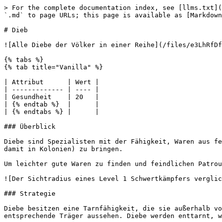
> For the complete documentation index, see [llms.txt](
`.md` to page URLs; this page is available as [Markdown
# Dieb

![Alle Diebe der Völker in einer Reihe](/files/e3LhRfDf
{% tabs %}

{% tab title="Vanilla" %}

| Attribut      | Wert |

| ------------- | ---- |

| Gesundheit    | 20   |

| {% endtab %}  |      |

| {% endtabs %} |      |

### Überblick

Diebe sind Spezialisten mit der Fähigkeit, Waren aus fe
damit in Kolonien) zu bringen.

Um leichter gute Waren zu finden und feindlichen Patrou
![Der Sichtradius eines Level 1 Schwertkämpfers verglic
### Strategie

Diebe besitzen eine Tarnfähigkeit, die sie außerhalb vo
entsprechende Träger aussehen. Diebe werden enttarnt, w