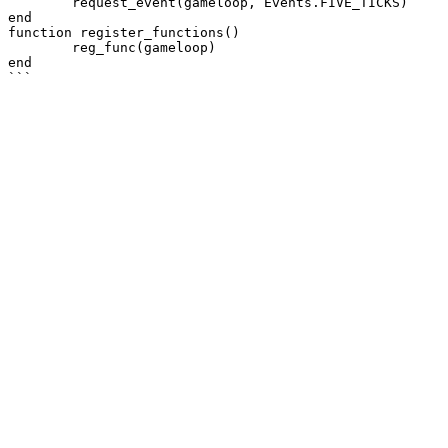
	request_event(gameloop, Events.FIVE_TICKS)

end

function register_functions()

	reg_func(gameloop)

end
