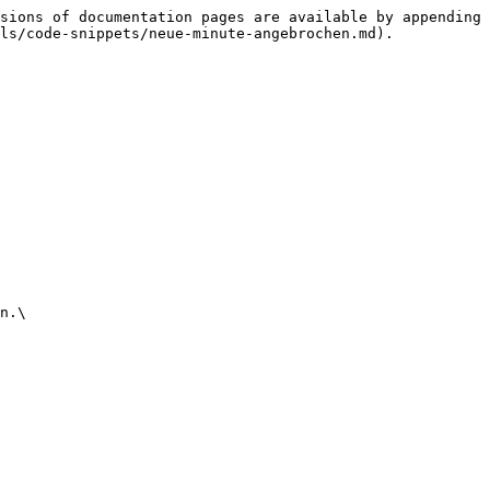
sions of documentation pages are available by appending 
ls/code-snippets/neue-minute-angebrochen.md).

n.\
