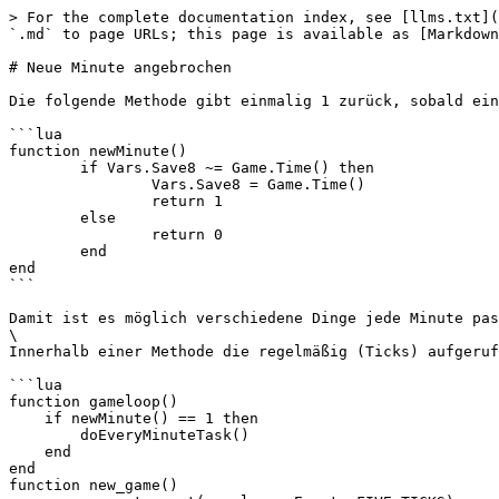
> For the complete documentation index, see [llms.txt](
`.md` to page URLs; this page is available as [Markdown
# Neue Minute angebrochen

Die folgende Methode gibt einmalig 1 zurück, sobald ein
```lua

function newMinute()

	if Vars.Save8 ~= Game.Time() then

		Vars.Save8 = Game.Time()

		return 1

	else

		return 0

	end

end

```

Damit ist es möglich verschiedene Dinge jede Minute pas
\

Innerhalb einer Methode die regelmäßig (Ticks) aufgeruf
```lua

function gameloop()

    if newMinute() == 1 then

	doEveryMinuteTask() 

    end

end

function new_game()
